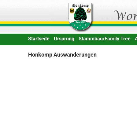
Skip
Honkomp Genealogie
to
content
Startseite
Ursprung
Stammbau/Family Tree
Honkomp Auswanderungen