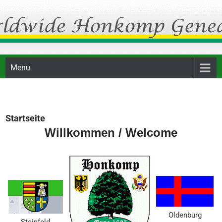
Skip
Honkomp Genealogie
to
content
Menu
Startseite
Willkommen / Welcome
Oldenburg
Steinfeld